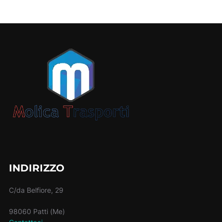
INDIRIZZO
C/da Belfiore, 29
98060 Patti (Me)