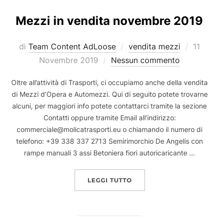
Mezzi in vendita novembre 2019
Pubbli
di
Team Content AdLoose
vendita mezzi
11
il
Novembre 2019
Nessun commento
Oltre all’attività di Trasporti, ci occupiamo anche della vendita
di Mezzi d’Opera e Automezzi. Qui di seguito potete trovarne
alcuni, per maggiori info potete contattarci tramite la sezione
Contatti oppure tramite Email all’indirizzo:
commerciale@molicatrasporti.eu o chiamando il numero di
telefono: +39 338 337 2713 Semirimorchio De Angelis con
rampe manuali 3 assi Betoniera fiori autoricaricante …
“MEZZI IN VENDITA NOV
LEGGI TUTTO