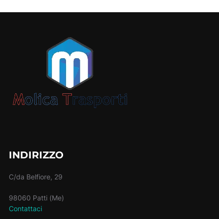
INDIRIZZO
C/da Belfiore, 29
98060 Patti (Me)
Contattaci