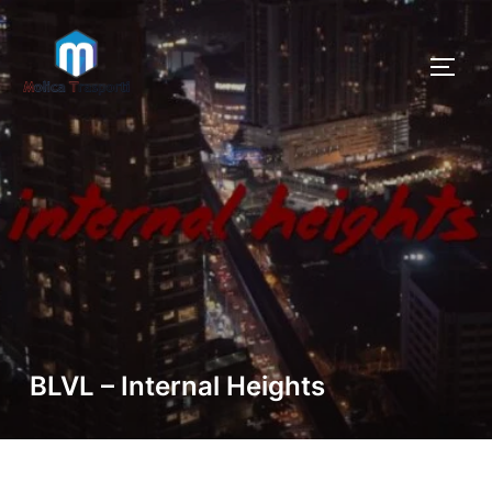
Salta
al
contenuto
Cerca
APRI/
per:
BLVL – Internal Heights