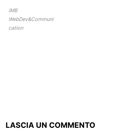
iMB
WebDev&Communi
cation
LASCIA UN COMMENTO